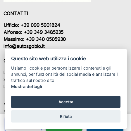
CONTATTI
Ufficio: +39 099 5901824
Alfonso: +39 349 3485235
Massimo: +39 340 0505930
info@autosgobio.it
Questo sito web utilizza i cookie
ORARI DI APERTURA
Usiamo i cookie per personalizzare i contenuti e gli
Lunedì – Venerdì: 9:00 - 13:00 / 15:00 - 19:00
annunci, per funzionalità dei social media e analizzare il
Sabato: 9:00 - 13:00 / Chiuso
traffico sul nostro sito.
Mostra dettagli
Domenica: Chiuso
Accetta
Autosgobio Srl P.IVA: IT 02682670738
© Another site by
Gestionale auto
LabyCar (2025)
Rifiuta
Chiama
Whatsapp
Contatta