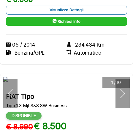
Visualizza Dettagli
Richiedi Info
05 / 2014
234.434 Km
Benzina/GPL
Automatico
1
/
10
FIAT Tipo
Tipo 1.3 Mjt S&S SW Business
DISPONIBILE
€ 8.500
€ 8.990