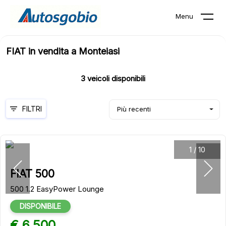
Menu
FIAT in vendita a Monteiasi
3
veicoli disponibili
FILTRI
Più recenti
1
/
10
FIAT 500
500 1.2 EasyPower Lounge
DISPONIBILE
€ 6.500