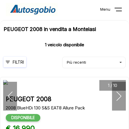
Menu
PEUGEOT 2008 in vendita a Monteiasi
1
veicolo disponibile
FILTRI
Più recenti
1
/
10
PEUGEOT 2008
2008 BlueHDi 130 S&S EAT8 Allure Pack
DISPONIBILE
€ 16.990