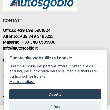
CONTATTI
Ufficio: +39 099 5901824
Alfonso: +39 349 3485235
Massimo: +39 340 0505930
info@autosgobio.it
Questo sito web utilizza i cookie
ORARI DI APERTURA
Usiamo i cookie per personalizzare i contenuti e gli
Lunedì – Venerdì: 9:00 - 13:00 / 15:00 - 19:00
annunci, per funzionalità dei social media e analizzare il
Sabato: 9:00 - 13:00 / Chiuso
traffico sul nostro sito.
Mostra dettagli
Domenica: Chiuso
Accetta
Autosgobio Srl P.IVA: IT 02682670738
© Another site by
Gestionale auto
LabyCar (2025)
Rifiuta