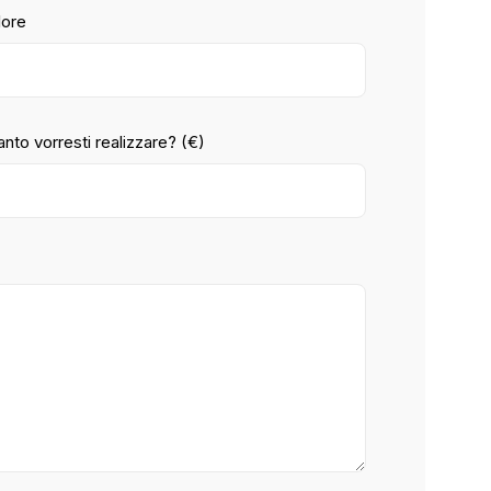
lore
nto vorresti realizzare? (€)